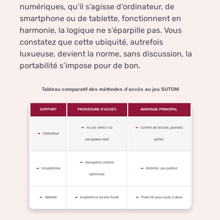
numériques, qu’il s’agisse d’ordinateur, de
smartphone ou de tablette, fonctionnent en
harmonie, la logique ne s’éparpille pas. Vous
constatez que cette ubiquité, autrefois
luxueuse, devient la norme, sans discussion, la
portabilité s’impose pour de bon.
Tableau comparatif des méthodes d’accès au jeu SUTOM
SUPPORT
PROCÉDURE D’ACCÈS
AVANTAGE PRINCIPAL
Accès direct via
Confort de lecture, grandes
Ordinateur
navigateur web
grilles
Navigation mobile
Smartphone
Mobilité, jeu partout
optimisée
Tablette
Expérience tactile fluide
Praticité pour jouer à deux