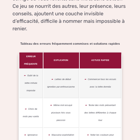
Ce jeu se nourrit des autres, leur présence, leurs
conseils, ajoutent une couche invisible
d’efficacité, difficile à nommer mais impossible à
renier.
Tableau des erreurs fréquemment commises et solutions rapides
ERREUR
EXPLICATION
ASTUCE RAPIDE
FRÉQUENTE
Oubli de la
Lettres de début
Commencer tous les essais
lettre initiale
ignorées par enthousiasme
avec la lettre donnée
imposée
Même mot essayé
Tester des mots présentant
Choix de
plusieurs fois sous
des lettres différentes à chaque
mots peu variés
pression
tour
Ignorance
Mauvaise exploitation
Noter les couleurs pour