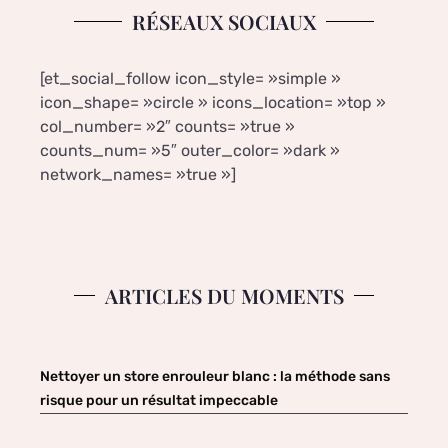
RÉSEAUX SOCIAUX
[et_social_follow icon_style= »simple »
icon_shape= »circle » icons_location= »top »
col_number= »2″ counts= »true »
counts_num= »5″ outer_color= »dark »
network_names= »true »]
ARTICLES DU MOMENTS
Nettoyer un store enrouleur blanc : la méthode sans
risque pour un résultat impeccable