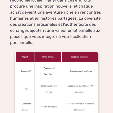
l’économie locale. Flâner dans ces endroits
procure une inspiration nouvelle, et chaque
achat devient une aventure riche en rencontres
humaines et en histoires partagées. La diversité
des créations artisanales et l’authenticité des
échanges ajoutent une valeur émotionnelle aux
pièces que vous intégrez à votre collection
personnelle.
Aspect
Achats en ligne
Boutiques physiques
Plus large et
Disponibilité
Sélection locale exclusive
diversifiée
Offres et promotions
Négociations ou offres spéciales
Prix
fréquentes
en boutique
Expérience
Essais en magasin et conseils
Confort domestique
d’achat
personnalisés