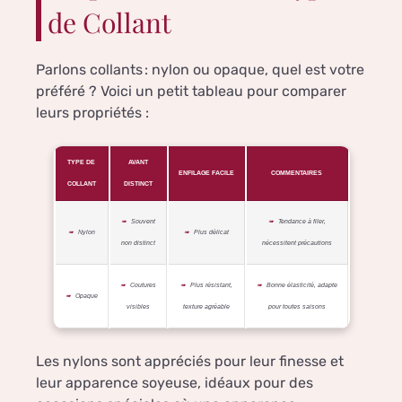
de Collant
Parlons collants : nylon ou opaque, quel est votre
préféré ? Voici un petit tableau pour comparer
leurs propriétés :
TYPE DE
AVANT
ENFILAGE FACILE
COMMENTAIRES
COLLANT
DISTINCT
Souvent
Tendance à filer,
Nylon
Plus délicat
non distinct
nécessitent précautions
Coutures
Plus résistant,
Bonne élasticité, adapte
Opaque
visibles
texture agréable
pour toutes saisons
Les nylons sont appréciés pour leur finesse et
leur apparence soyeuse, idéaux pour des