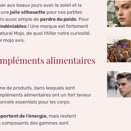
er aux beaux jours avec le soleil et la
t une
jolie silhouette
pour nos petites
rs aussi simple de
perdre du poids
. Pour
 indéniables
! Une marque est fortement
ural Mojo, de quoi titiller notre curiosité.
l mojo avis.
ompléments alimentaires
e de produits, dans lesquels sont
pléments alimentaires ont un fort teneur
onnels essentiels pour les corps.
portent de l’énergie,
mais restent
les composants des gammes sont