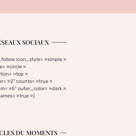
ÉSEAUX SOCIAUX
_follow icon_style= »simple »
= »circle »
tion= »top »
r= »2″ counts= »true »
m= »5″ outer_color= »dark »
ames= »true »]
CLES DU MOMENTS