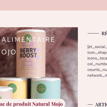
R
[et_social
icon_shape
icons_loca
col_numbe
counts_nu
network_n
mme de produit Natural Mojo
ARTI