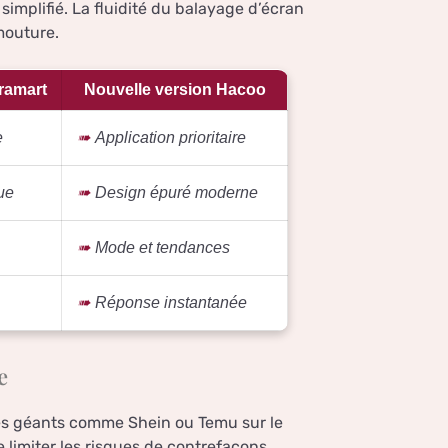
implifié. La fluidité du balayage d’écran
mouture.
ramart
Nouvelle version Hacoo
e
Application prioritaire
ue
Design épuré moderne
Mode et tendances
Réponse instantanée
e
es géants comme Shein ou Temu sur le
 limiter les risques de contrefaçons