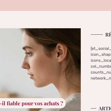
R
[et_social
icon_shape
icons_loca
col_numbe
counts_nu
network_n
il fiable pour vos achats ?
ARTI