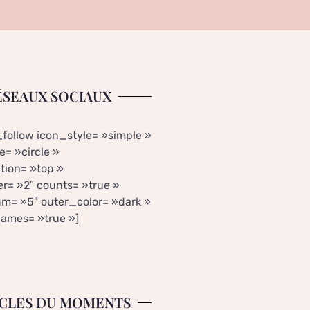
ÉSEAUX SOCIAUX
_follow icon_style= »simple »
= »circle »
tion= »top »
r= »2″ counts= »true »
m= »5″ outer_color= »dark »
ames= »true »]
CLES DU MOMENTS