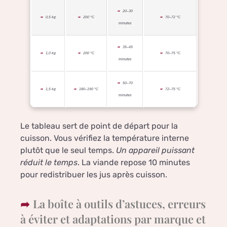
20–30
0,5 kg
200 °C
70–72 °C
minutes
35–45
1,0 kg
200 °C
70–75 °C
minutes
50–70
1,5 kg
180–190 °C
72–75 °C
minutes
Le tableau sert de point de départ pour la
cuisson. Vous vérifiez la température interne
plutôt que le seul temps.
Un appareil puissant
réduit le temps
. La viande repose 10 minutes
pour redistribuer les jus après cuisson.
La boîte à outils d’astuces, erreurs
à éviter et adaptations par marque et