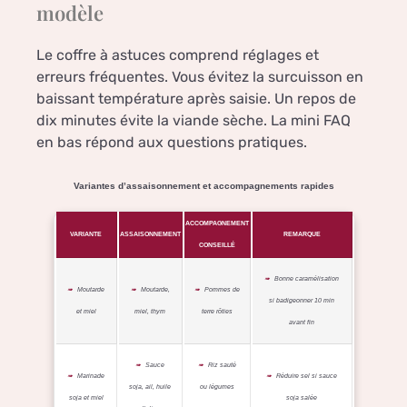
modèle
Le coffre à astuces comprend réglages et
erreurs fréquentes. Vous évitez la surcuisson en
baissant température après saisie. Un repos de
dix minutes évite la viande sèche. La mini FAQ
en bas répond aux questions pratiques.
Variantes d’assaisonnement et accompagnements rapides
ACCOMPAGNEMENT
VARIANTE
ASSAISONNEMENT
REMARQUE
CONSEILLÉ
Bonne caramélisation
Moutarde
Moutarde,
Pommes de
si badigeonner 10 min
et miel
miel, thym
terre rôties
avant fin
Sauce
Riz sauté
Marinade
Réduire sel si sauce
soja, ail, huile
ou légumes
soja et miel
soja salée