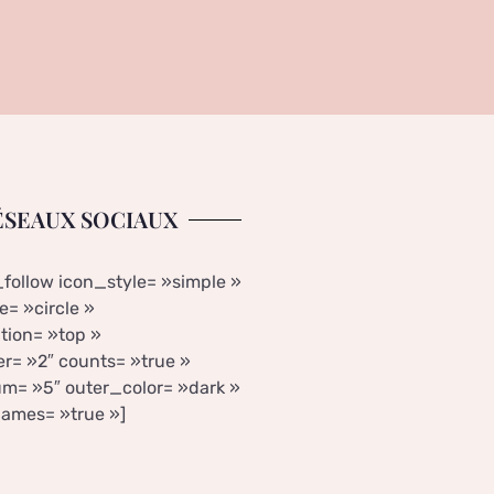
ÉSEAUX SOCIAUX
_follow icon_style= »simple »
= »circle »
tion= »top »
r= »2″ counts= »true »
m= »5″ outer_color= »dark »
ames= »true »]