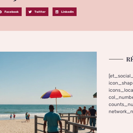
Facebook
Twitter
LinkedIn
R
[et_social
icon_shape
icons_loca
col_numbe
counts_nu
network_n