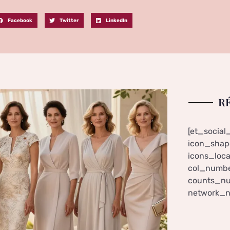
Facebook
Twitter
LinkedIn
R
[et_social
icon_shape
icons_loca
col_numbe
counts_nu
network_n