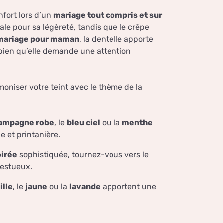
nfort lors d’un
mariage tout compris et sur
ale pour sa légèreté, tandis que le crêpe
mariage pour maman
, la dentelle apporte
 bien qu’elle demande une attention
moniser votre teint avec le thème de la
ampagne robe
, le
bleu ciel
ou la
menthe
e et printanière.
oirée
sophistiquée, tournez-vous vers le
estueux.
ille
, le
jaune
ou la
lavande
apportent une