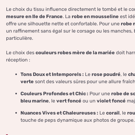
Le choix du tissu influence directement le tombé et le co
mesure en Ile de France
. La
robe en mousseline
est idé
offre une silhouette nette et confortable. Pour une
robe 
un raffinement sans égal sur le corsage ou les manches,
particulière.
Le choix des
couleurs robes mère de la mariée
doit har
réception :
Tons Doux et Intemporels :
Le
rose poudré
, le
ch
verte
sont des valeurs sûres pour une allure fraîch
Couleurs Profondes et Chic :
Pour une
robe de s
bleu marine
, le
vert foncé
ou un
violet foncé
maj
Nuances Vives et Chaleureuses :
Le
corail
, le
rou
touche de peps dynamique aux photos de groupe.