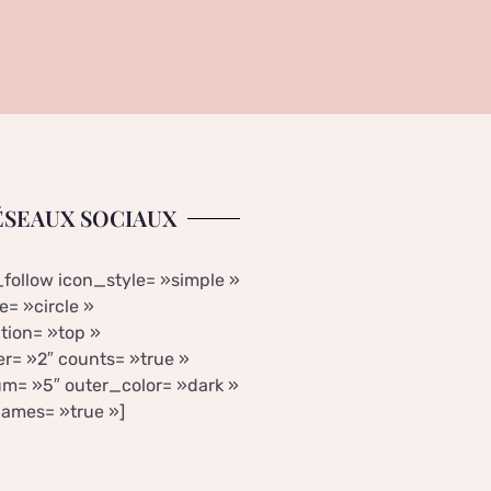
ÉSEAUX SOCIAUX
_follow icon_style= »simple »
= »circle »
tion= »top »
r= »2″ counts= »true »
m= »5″ outer_color= »dark »
ames= »true »]