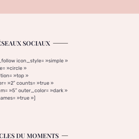
ÉSEAUX SOCIAUX
_follow icon_style= »simple »
= »circle »
tion= »top »
r= »2″ counts= »true »
m= »5″ outer_color= »dark »
ames= »true »]
CLES DU MOMENTS