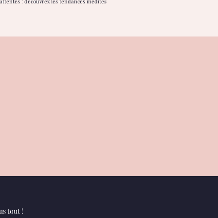
ttentes : découvrez les tendances inédites
s tout !