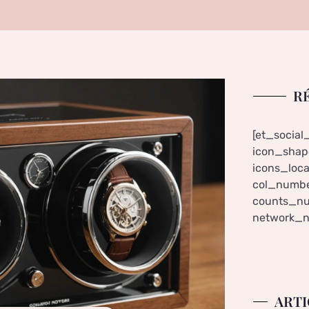
R
[et_social
icon_shape
icons_loca
col_numbe
counts_nu
network_n
ARTI