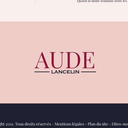
Quand la mode féminine défie les a
ht 2021. Tous droits réservés -
Mentions légales
-
Plan du site
-
Dites-nou