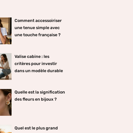
Comment accessoiriser
une tenue simple avec
une touche française ?
Valise cabine : les
critères pour investir
dans un modèle durable
Quelle est la signification
des fleurs en bijoux ?
Quel est le plus grand