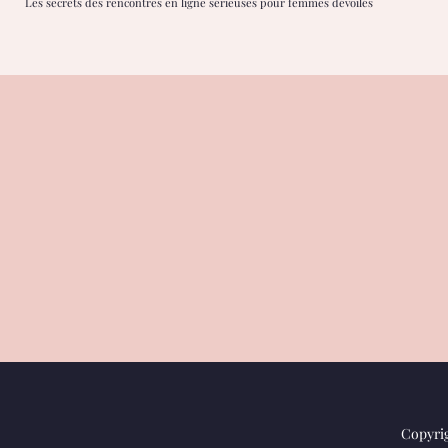
Les secrets des rencontres en ligne sérieuses pour femmes dévoilés
Copyrig