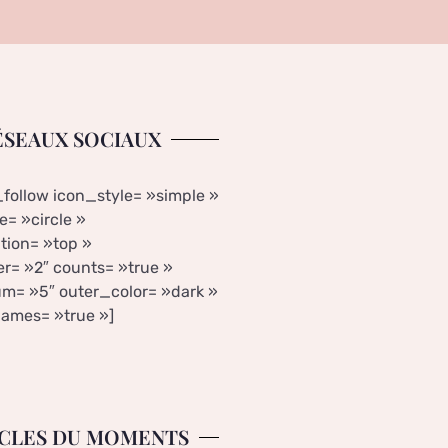
ÉSEAUX SOCIAUX
_follow icon_style= »simple »
= »circle »
tion= »top »
r= »2″ counts= »true »
m= »5″ outer_color= »dark »
ames= »true »]
CLES DU MOMENTS