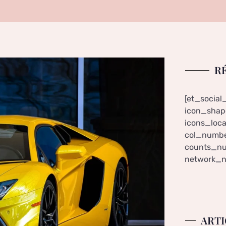
R
[et_social
icon_shape
icons_loca
col_numbe
counts_nu
network_n
ARTI