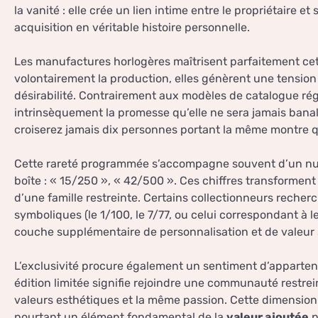
la vanité : elle crée un lien intime entre le propriétaire
acquisition en véritable histoire personnelle.
Les manufactures horlogères maîtrisent parfaitement cett
volontairement la production, elles génèrent une tension e
désirabilité. Contrairement aux modèles de catalogue rég
intrinsèquement la promesse qu’elle ne sera jamais bana
croiserez jamais dix personnes portant la même montre 
Cette rareté programmée s’accompagne souvent d’un num
boîte : « 15/250 », « 42/500 ». Ces chiffres transforme
d’une famille restreinte. Certains collectionneurs rech
symboliques (le 1/100, le 7/77, ou celui correspondant à 
couche supplémentaire de personnalisation et de valeur 
L’exclusivité procure également un sentiment d’apparten
édition limitée signifie rejoindre une communauté restr
valeurs esthétiques et la même passion. Cette dimension
pourtant un élément fondamental de la
valeur ajoutée
p