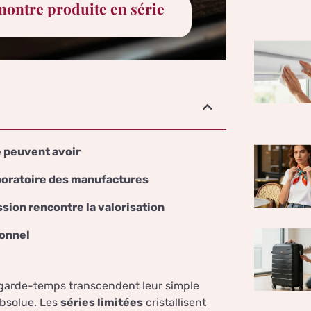
 montre produite en série
e peuvent avoir
aboratoire des manufactures
ssion rencontre la valorisation
ionnel
ns garde-temps transcendent leur simple
absolue. Les
séries limitées
cristallisent