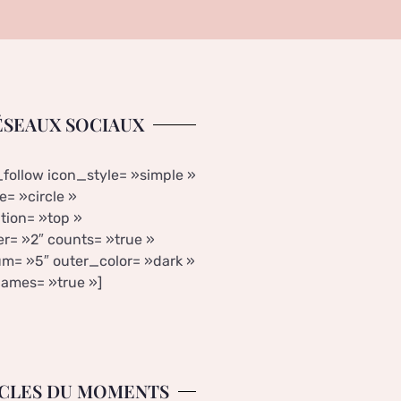
ÉSEAUX SOCIAUX
_follow icon_style= »simple »
= »circle »
tion= »top »
r= »2″ counts= »true »
m= »5″ outer_color= »dark »
ames= »true »]
CLES DU MOMENTS