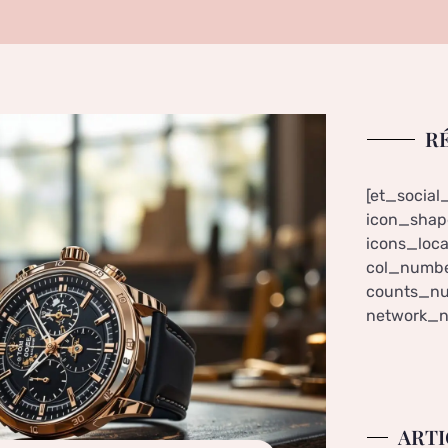
R
[et_social
icon_shape
icons_loca
col_numbe
counts_nu
network_n
ARTI