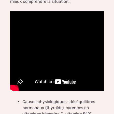
mieux comprendre la situation.:
Causes physiologiques : déséquilibres
hormonaux (thyroïde), carences en
vitamines (vitamine D, vitamine B12),