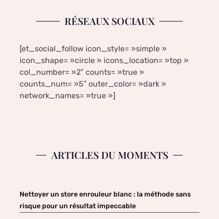
RÉSEAUX SOCIAUX
[et_social_follow icon_style= »simple »
icon_shape= »circle » icons_location= »top »
col_number= »2″ counts= »true »
counts_num= »5″ outer_color= »dark »
network_names= »true »]
ARTICLES DU MOMENTS
Nettoyer un store enrouleur blanc : la méthode sans
risque pour un résultat impeccable