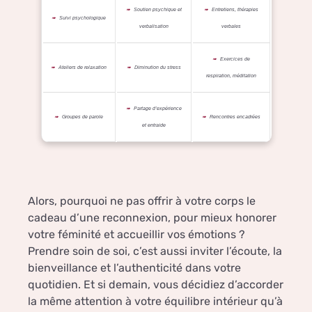
Soutien psychique et
Entretiens, thérapies
Suivi psychologique
verbalisation
verbales
Exercices de
Ateliers de relaxation
Diminution du stress
respiration, méditation
Partage d’expérience
Groupes de parole
Rencontres encadrées
et entraide
Alors, pourquoi ne pas offrir à votre corps le
cadeau d’une reconnexion, pour mieux honorer
votre féminité et accueillir vos émotions ?
Prendre soin de soi, c’est aussi inviter l’écoute, la
bienveillance et l’authenticité dans votre
quotidien. Et si demain, vous décidiez d’accorder
la même attention à votre équilibre intérieur qu’à