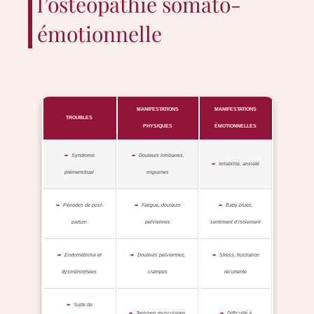
l’ostéopathie somato-
émotionnelle
MANIFESTATIONS
MANIFESTATIONS
TROUBLES
PHYSIQUES
ÉMOTIONNELLES
Syndrome
Douleurs lombaires,
Irritabilité, anxiété
prémenstruel
migraines
Périodes de post-
Fatigue, douleurs
Baby-blues,
partum
pelviennes
sentiment d’isolement
Endométriose et
Douleurs pelviennes,
Stress, frustration
dysménorrhées
crampes
récurrente
Suite de
Tensions musculaires,
Difficulté à