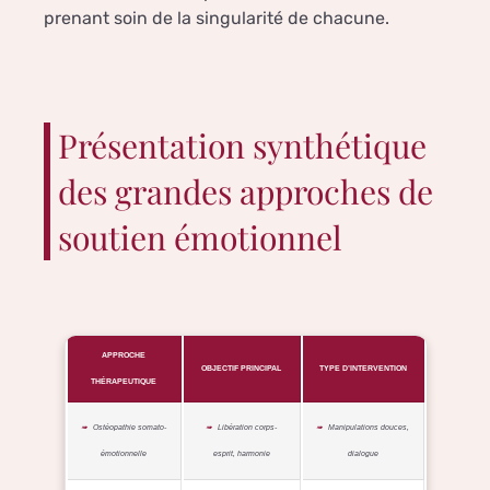
prenant soin de la singularité de chacune.
Présentation synthétique
des grandes approches de
soutien émotionnel
APPROCHE
OBJECTIF PRINCIPAL
TYPE D’INTERVENTION
THÉRAPEUTIQUE
Ostéopathie somato-
Libération corps-
Manipulations douces,
émotionnelle
esprit, harmonie
dialogue