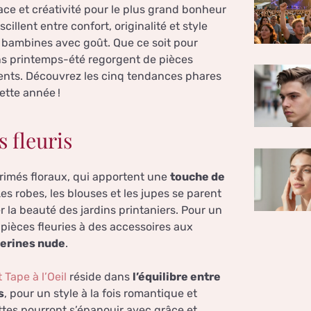
e et créativité pour le plus grand bonheur
cillent entre confort, originalité et style
os bambines avec goût. Que ce soit pour
tions printemps-été regorgent de pièces
parents. Découvrez les cinq tendances phares
ette année !
 fleuris
primés floraux, qui apportent une
touche de
Les robes, les blouses et les jupes se parent
 la beauté des jardins printaniers. Pour un
 pièces fleuries à des accessoires aux
lerines nude
.
Tape à l’Oeil
réside dans
l’équilibre entre
s
, pour un style à la fois romantique et
ttes pourront s’épanouir avec grâce et