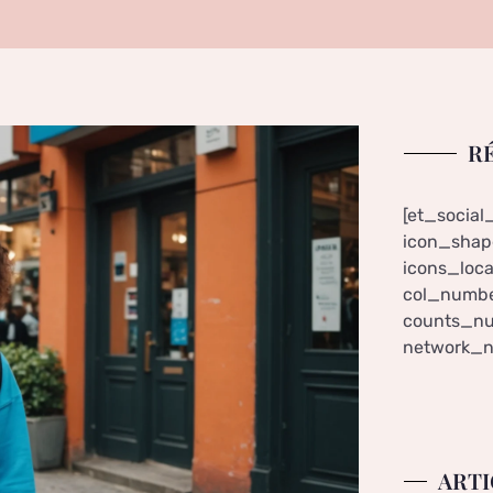
R
[et_social
icon_shape
icons_loca
col_numbe
counts_nu
network_n
ARTI