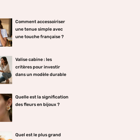
Comment accessoiriser
une tenue simple avec
une touche française ?
Valise cabine : les
critères pour investir
dans un modèle durable
Quelle est la signification
des fleurs en bijoux ?
Quel est le plus grand