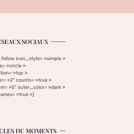
ÉSEAUX SOCIAUX
_follow icon_style= »simple »
= »circle »
tion= »top »
r= »2″ counts= »true »
m= »5″ outer_color= »dark »
ames= »true »]
CLES DU MOMENTS