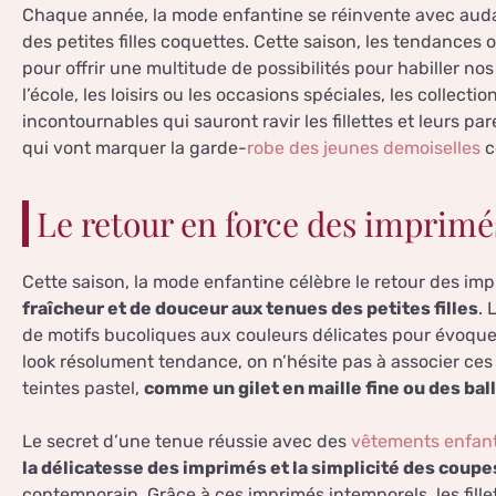
Chaque année, la mode enfantine se réinvente avec audac
des petites filles coquettes. Cette saison, les tendances os
pour offrir une multitude de possibilités pour habiller n
l’école, les loisirs ou les occasions spéciales, les collec
incontournables qui sauront ravir les fillettes et leurs 
qui vont marquer la garde-
robe des jeunes demoiselles
c
Le retour en force des imprimés
Cette saison, la mode enfantine célèbre le retour des im
fraîcheur et de douceur aux tenues des petites filles
. 
de motifs bucoliques aux couleurs délicates pour évoquer
look résolument tendance, on n’hésite pas à associer ces
teintes pastel,
comme un gilet en maille fine ou des bal
Le secret d’une tenue réussie avec des
vêtements enfant 
la délicatesse des imprimés et la simplicité des coupe
contemporain. Grâce à ces imprimés intemporels, les fille