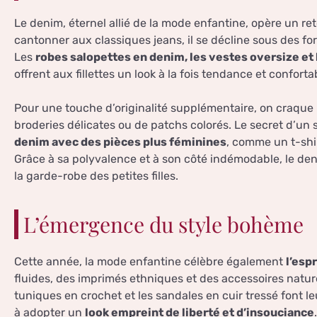
Le denim, éternel allié de la mode enfantine, opère un re
cantonner aux classiques jeans, il se décline sous des f
Les
robes salopettes en denim, les vestes oversize et 
offrent aux fillettes un look à la fois tendance et conforta
Pour une touche d’originalité supplémentaire, on craqu
broderies délicates ou de patchs colorés. Le secret d’un s
denim avec des pièces plus féminines
, comme un t-shir
Grâce à sa polyvalence et à son côté indémodable, le d
la garde-robe des petites filles.
L’émergence du style bohème
Cette année, la mode enfantine célèbre également
l’esp
fluides, des imprimés ethniques et des accessoires nature
tuniques en crochet et les sandales en cuir tressé font leur 
à adopter un
look empreint de liberté et d’insouciance