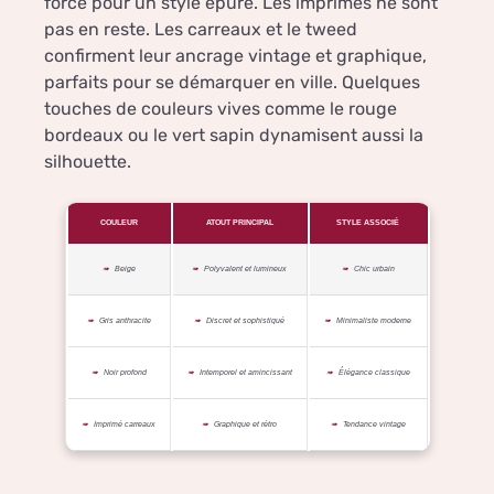
force pour un style épuré. Les imprimés ne sont
pas en reste. Les carreaux et le tweed
confirment leur ancrage vintage et graphique,
parfaits pour se démarquer en ville. Quelques
touches de couleurs vives comme le rouge
bordeaux ou le vert sapin dynamisent aussi la
silhouette.
COULEUR
ATOUT PRINCIPAL
STYLE ASSOCIÉ
Beige
Polyvalent et lumineux
Chic urbain
Gris anthracite
Discret et sophistiqué
Minimaliste moderne
Noir profond
Intemporel et amincissant
Élégance classique
Imprimé carreaux
Graphique et rétro
Tendance vintage