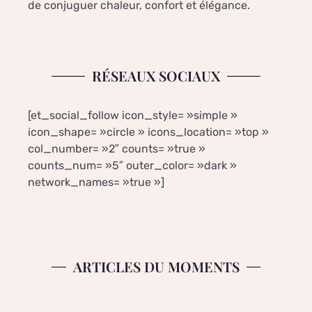
de conjuguer chaleur, confort et élégance.
RÉSEAUX SOCIAUX
[et_social_follow icon_style= »simple »
icon_shape= »circle » icons_location= »top »
col_number= »2″ counts= »true »
counts_num= »5″ outer_color= »dark »
network_names= »true »]
ARTICLES DU MOMENTS