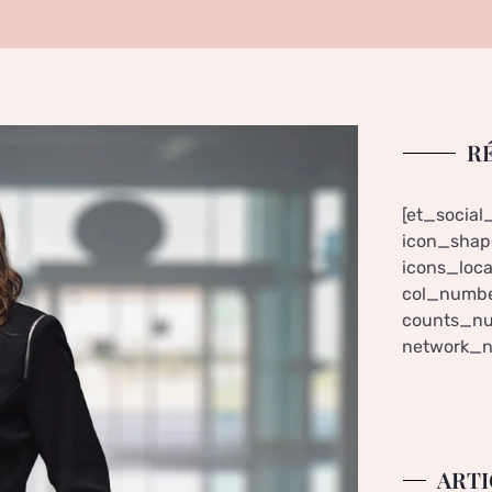
R
[et_social
icon_shape
icons_loca
col_numbe
counts_nu
network_n
ARTI