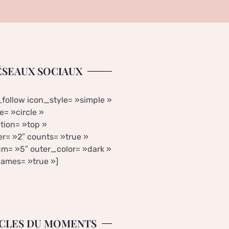
ÉSEAUX SOCIAUX
_follow icon_style= »simple »
= »circle »
tion= »top »
r= »2″ counts= »true »
m= »5″ outer_color= »dark »
ames= »true »]
CLES DU MOMENTS