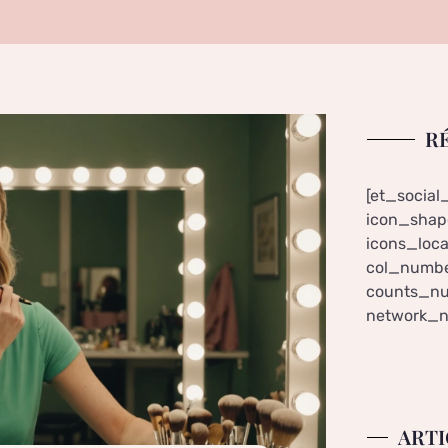
R
[et_social
icon_shape
icons_loca
col_numbe
counts_nu
network_n
ARTI