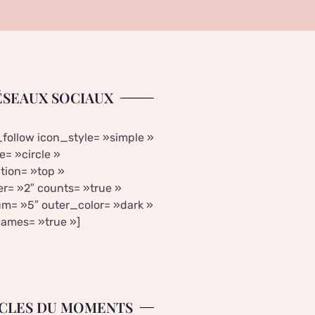
ÉSEAUX SOCIAUX
_follow icon_style= »simple »
= »circle »
tion= »top »
r= »2″ counts= »true »
m= »5″ outer_color= »dark »
ames= »true »]
CLES DU MOMENTS