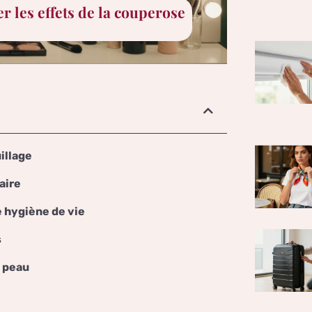
r les effets de la couperose
illage
laire
 hygiène de vie
s
a peau