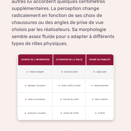
autres lui accordent quelques centimètres
supplémentaires. La perception change
radicalement en fonction de ses choix de
chaussures ou des angles de prise de vue
choisis par les réalisateurs. Sa morphologie
semble assez fluide pour s adapter à différents
types de rôles physiques.
SOURCE DE L INFORMATION
ESTIMATION DE LA TAILLE
DEGRÉ DE FIABILITÉ
Forums Reddit
Environ 1m50
Spéculatif
Groupes Facebook
Entre 1m55 et 1m60
Observationnel
Sites secondaires
Proche de 1m65
Non confirmé
Analyses visuelles
Autour de 1m58
Estimé