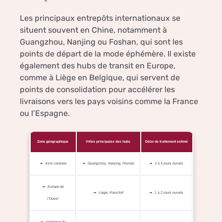
Les principaux entrepôts internationaux se
situent souvent en Chine, notamment à
Guangzhou, Nanjing ou Foshan, qui sont les
points de départ de la mode éphémère. Il existe
également des hubs de transit en Europe,
comme à Liège en Belgique, qui servent de
points de consolidation pour accélérer les
livraisons vers les pays voisins comme la France
ou l’Espagne.
Zone géographique
Villes principales des hubs
Délai de traitement estimé
Asie centrale
Guangzhou, Nanjing, Foshan
3 à 5 jours ouvrés
Europe de
Liège, Francfort
1 à 2 jours ouvrés
l’Ouest
Amérique du