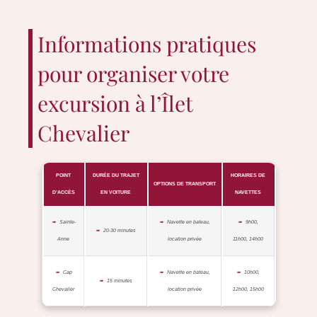
Informations pratiques
pour organiser votre
excursion à l’Îlet
Chevalier
POINT
DURÉE DU TRAJET
HORAIRES DE
OPTIONS DE TRANSPORT
D’ACCÈS
EN VOITURE
NAVETTES
Sainte-
Navette en bateau,
9h00,
20-30 minutes
Anne
location privée
11h00, 14h00
Cap
Navette en bateau,
10h00,
15 minutes
Chevalier
location privée
12h00, 15h00