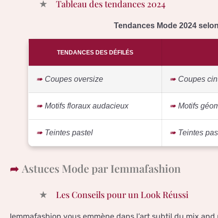
Tableau des tendances 2024
Tendances Mode 2024 selo
TENDANCES DES DÉFILÉS
Coupes oversize
Coupes cin
Motifs floraux audacieux
Motifs géom
Teintes pastel
Teintes past
Astuces Mode par Iemmafashion
Les Conseils pour un Look Réussi
Iemmafashion vous emmène dans l’art subtil du mix and