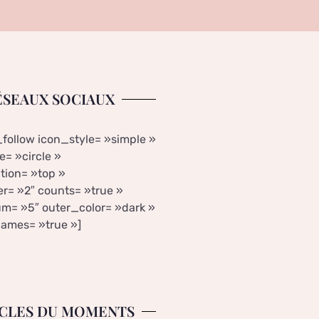
ÉSEAUX SOCIAUX
_follow icon_style= »simple »
= »circle »
tion= »top »
r= »2″ counts= »true »
m= »5″ outer_color= »dark »
ames= »true »]
CLES DU MOMENTS