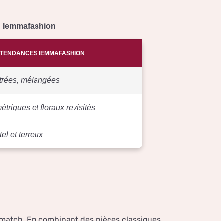
n Iemmafashion
TENDANCES IEMMAFASHION
trées, mélangées
étriques et floraux revisités
el et terreux
 match. En combinant des pièces classiques