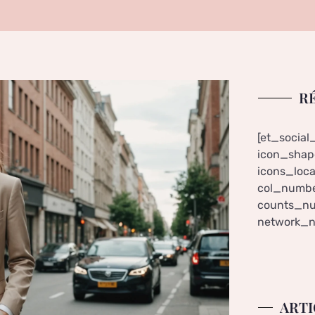
R
[et_social
icon_shape
icons_loca
col_numbe
counts_nu
network_n
ARTI