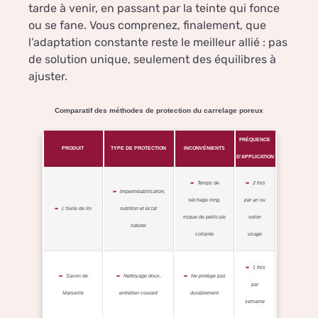
tarde à venir, en passant par la teinte qui fonce
ou se fane. Vous comprenez, finalement, que
l’adaptation constante reste le meilleur allié : pas
de solution unique, seulement des équilibres à
ajuster.
Comparatif des méthodes de protection du carrelage poreux
FRÉQUENCE
PRODUIT
TYPE DE PROTECTION
INCONVÉNIENTS
D’APPLICATION
Temps de
2 fois
Imperméabilisation,
séchage long,
par an ou
L’huile de lin
nutrition et éclat
risque de pellicule
selon
naturel
collante
usage
1 fois
Savon de
Nettoyage doux,
Ne protège pas
par
Marseille
entretien courant
durablement
semaine