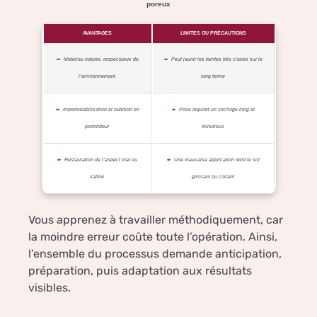
poreux
AVANTAGES
LIMITES OU PRÉCAUTIONS
Matériau naturel, respectueux de
Peut jaunir les teintes très claires sur le
l’environnement
long terme
Imperméabilisation et nutrition en
Pose requiert un séchage long et
profondeur
minutieux
Restauration de l’aspect mat ou
Une mauvaise application rend le sol
satiné
glissant ou collant
Vous apprenez à travailler méthodiquement, car
la moindre erreur coûte toute l’opération. Ainsi,
l’ensemble du processus demande anticipation,
préparation, puis adaptation aux résultats
visibles.