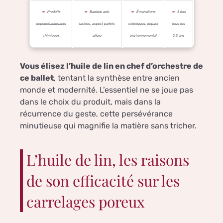
Produits
Barrière anti-
Émanations
1 fois
imperméabilisants
taches, aspect parfois
chimiques, impact
tous les
chimiques
altéré
environnemental
2-3 ans
Vous élisez l’huile de lin en chef d’orchestre de
ce ballet
, tentant la synthèse entre ancien
monde et modernité. L’essentiel ne se joue pas
dans le choix du produit, mais dans la
récurrence du geste, cette persévérance
minutieuse qui magnifie la matière sans tricher.
L’huile de lin, les raisons
de son efficacité sur les
carrelages poreux