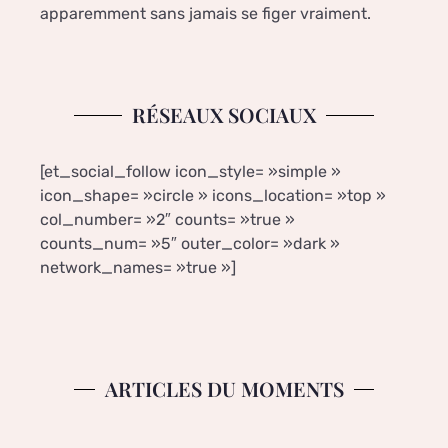
apparemment sans jamais se figer vraiment.
RÉSEAUX SOCIAUX
[et_social_follow icon_style= »simple »
icon_shape= »circle » icons_location= »top »
col_number= »2″ counts= »true »
counts_num= »5″ outer_color= »dark »
network_names= »true »]
ARTICLES DU MOMENTS