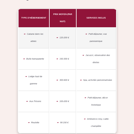
PRIX MOYEN (PAR
TYPE D’HÉBERGEMENT
SERVICES INCLUS
NUIT)
Cabane dans les
Petit-déjeuner, vue
120-200 €
arbres
panoramique
Jacuzzi, observation des
Bulle transparente
150-300 €
étoiles
Lodge haut de
300-500 €
Spa, activités personnalisées
gamme
Petit-déjeuner, décor
Aux Prisons
100-200 €
historique
Ambiance cosy, cadre
Roulotte
90-150 €
champêtre