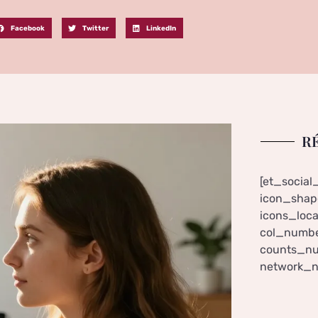
Facebook
Twitter
LinkedIn
R
[et_social
icon_shape
icons_loca
col_numbe
counts_nu
network_n