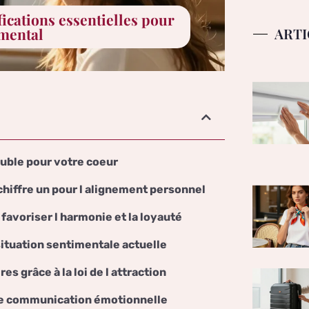
fications essentielles pour
ARTI
imental
ouble pour votre coeur
 chiffre un pour l alignement personnel
favoriser l harmonie et la loyauté
situation sentimentale actuelle
s grâce à la loi de l attraction
une communication émotionnelle