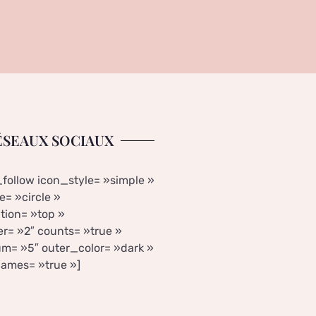
ÉSEAUX SOCIAUX
_follow icon_style= »simple »
= »circle »
tion= »top »
r= »2″ counts= »true »
m= »5″ outer_color= »dark »
ames= »true »]