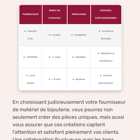
TEMPS DE
SERVICES
FOURNISSEUR
TARIFICATION
LIVRAISON
SUPPLÉMENTAIRES
Cookson
Assistance
2-5 jours
Compétitive
CLAL
technique
Réparation et
SODIMABI
3-7 jours
Abordable
maintenance
Laval
Conseils
1-4 jours
Moyenne
Europe
personnalisés
En choisissant judicieusement votre fournisseur
de matériel de bijouterie, vous pourrez non
seulement créer des pièces uniques, mais aussi
vous assurer que ces créations captent
l’attention et satisfont pleinement vos clients.
Une collaboration fructueuse avec les bons