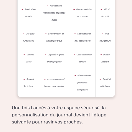
Notifications
Application
Usage quotidien
iOS et
instantanées et partage
Mobile
et nomade
Android
direct
Site Web
Confort visuel et
Administration
Tous
(Ordinateur)
clavier physique
de l abonnement
navigateurs
Tablette
Légèreté et grand
Consultation en
iPad et
Tactile
affichage photo
famille
Android
Résolution de
Support
Accompagnement
Email et
problèmes
Technique
humain personnalisé
téléphone
complexes
Une fois l accès à votre espace sécurisé, la
personnalisation du journal devient l étape
suivante pour ravir vos proches.