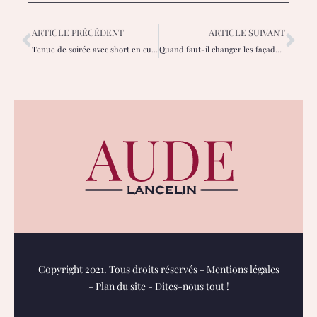
ARTICLE PRÉCÉDENT
ARTICLE SUIVANT
Tenue de soirée avec short en cuir : les 7 façons d’adopter le look élégant
Quand faut-il changer les façades d’une cuisine et quels sont les signes d’usure ?
Copyright 2021. Tous droits réservés -
Mentions légales
-
Plan du site
-
Dites-nous tout !