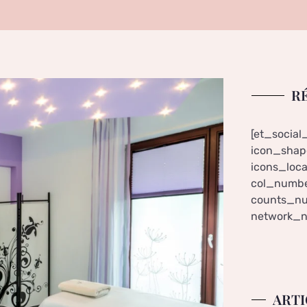
R
[et_social
icon_shape
icons_loca
col_numbe
counts_nu
network_n
ARTI