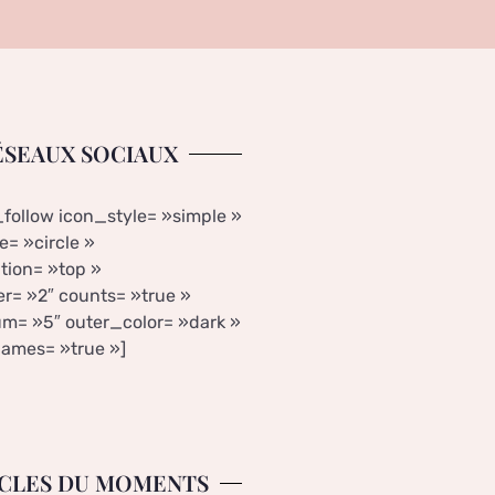
ÉSEAUX SOCIAUX
_follow icon_style= »simple »
= »circle »
tion= »top »
r= »2″ counts= »true »
m= »5″ outer_color= »dark »
ames= »true »]
CLES DU MOMENTS