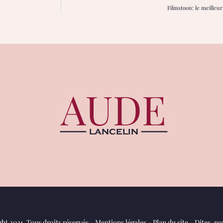
Filmstoon: le meilleur
ht 2021. Tous droits réservés -
Mentions légales
-
Plan du site
-
Dites-nou