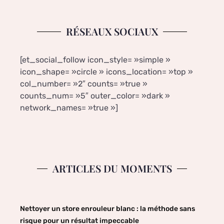
RÉSEAUX SOCIAUX
[et_social_follow icon_style= »simple »
icon_shape= »circle » icons_location= »top »
col_number= »2″ counts= »true »
counts_num= »5″ outer_color= »dark »
network_names= »true »]
ARTICLES DU MOMENTS
Nettoyer un store enrouleur blanc : la méthode sans
risque pour un résultat impeccable