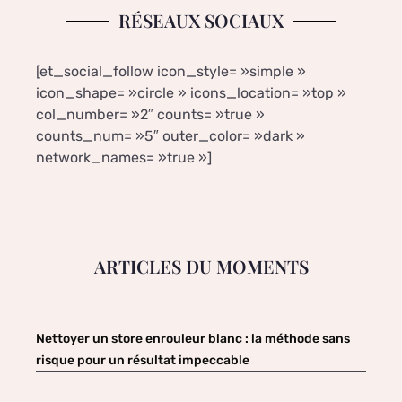
RÉSEAUX SOCIAUX
[et_social_follow icon_style= »simple »
icon_shape= »circle » icons_location= »top »
col_number= »2″ counts= »true »
counts_num= »5″ outer_color= »dark »
network_names= »true »]
ARTICLES DU MOMENTS
Nettoyer un store enrouleur blanc : la méthode sans
risque pour un résultat impeccable