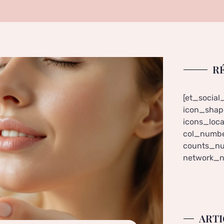
R
[et_social
icon_shape
icons_loca
col_numbe
counts_nu
network_n
ARTI