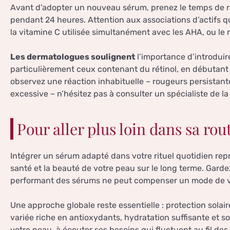
Avant d’adopter un nouveau sérum, prenez le temps de ré
pendant 24 heures. Attention aux associations d’actifs 
la vitamine C utilisée simultanément avec les AHA, ou le 
Les dermatologues soulignent
l’importance d’introdui
particulièrement ceux contenant du rétinol, en débutant
observez une réaction inhabituelle – rougeurs persista
excessive – n’hésitez pas à consulter un spécialiste de la
Pour aller plus loin dans sa ro
Intégrer un sérum adapté dans votre rituel quotidien rep
santé et la beauté de votre peau sur le long terme. Gardez
performant des sérums ne peut compenser un mode de vi
Une approche globale reste essentielle : protection solai
variée riche en antioxydants, hydratation suffisante et 
votre peau, à écouter ses besoins qui fluctuent au fil des