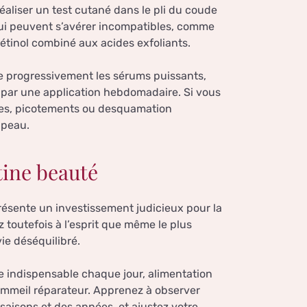
aliser un test cutané dans le pli du coude
qui peuvent s’avérer incompatibles, comme
rétinol combiné aux acides exfoliants.
re progressivement les sérums puissants,
 par une application hebdomadaire. Si vous
ntes, picotements ou desquamation
 peau.
utine beauté
résente un investissement judicieux pour la
 toutefois à l’esprit que même le plus
e déséquilibré.
re indispensable chaque jour, alimentation
sommeil réparateur. Apprenez à observer
 saisons et des années, et ajustez votre