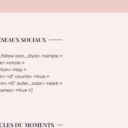
ÉSEAUX SOCIAUX
_follow icon_style= »simple »
= »circle »
tion= »top »
r= »2″ counts= »true »
m= »5″ outer_color= »dark »
ames= »true »]
CLES DU MOMENTS