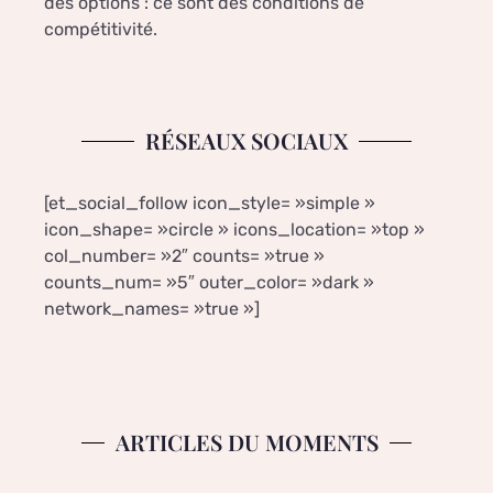
des options : ce sont des conditions de
compétitivité.
RÉSEAUX SOCIAUX
[et_social_follow icon_style= »simple »
icon_shape= »circle » icons_location= »top »
col_number= »2″ counts= »true »
counts_num= »5″ outer_color= »dark »
network_names= »true »]
ARTICLES DU MOMENTS