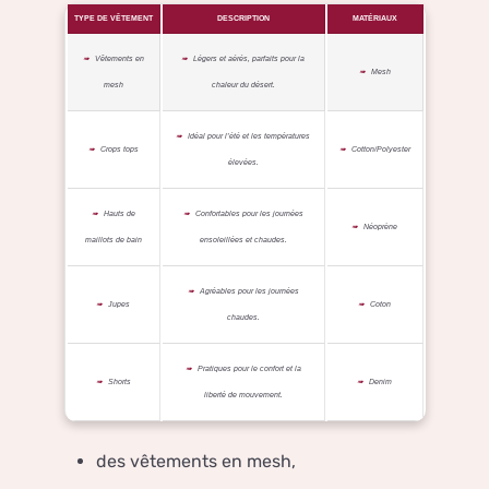
TYPE DE VÊTEMENT
DESCRIPTION
MATÉRIAUX
Vêtements en
Légers et aérés, parfaits pour la
Mesh
mesh
chaleur du désert.
Idéal pour l’été et les températures
Crops tops
Cotton/Polyester
élevées.
Hauts de
Confortables pour les journées
Néoprène
maillots de bain
ensoleillées et chaudes.
Agréables pour les journées
Jupes
Coton
chaudes.
Pratiques pour le confort et la
Shorts
Denim
liberté de mouvement.
des vêtements en mesh,