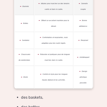
Idéales pour marcher sur des terrains
Semelle
Baskets
variés et dans le sable.
souple
Offrent un excellent maintien pour le
Bonne
Bottes
désert.
adhérence
Confortables et respirantes, mais
Sandales
Respirant
adaptées pour de courts trajets.
Chaussures
Robustes et pratiques pour de longues
Antidérapant
de randonnées
marches dans le sable.
Design
Confort et style pour les longues
Boots
artistique
heures debout et les activités.
possible
des baskets,
des bottes,