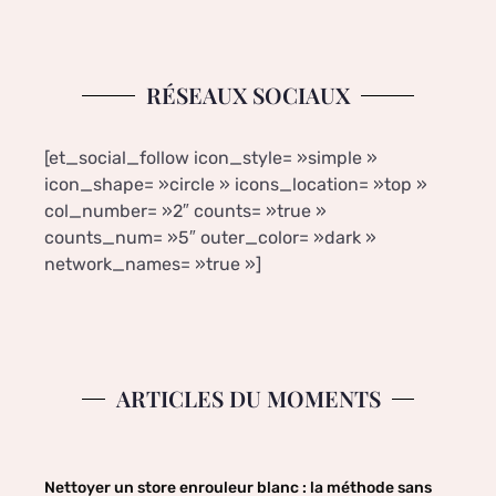
RÉSEAUX SOCIAUX
[et_social_follow icon_style= »simple »
icon_shape= »circle » icons_location= »top »
col_number= »2″ counts= »true »
counts_num= »5″ outer_color= »dark »
network_names= »true »]
ARTICLES DU MOMENTS
Nettoyer un store enrouleur blanc : la méthode sans