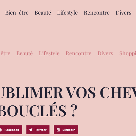
Bien-être
Beauté
Lifestyle
Rencontre
Divers
être
Beauté
Lifestyle
Rencontre
Divers
Shoppi
BLIMER VOS CHE
BOUCLÉS ?
Facebook
Twitter
LinkedIn