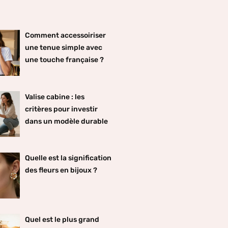
Comment accessoiriser
une tenue simple avec
une touche française ?
Valise cabine : les
critères pour investir
dans un modèle durable
Quelle est la signification
des fleurs en bijoux ?
Quel est le plus grand