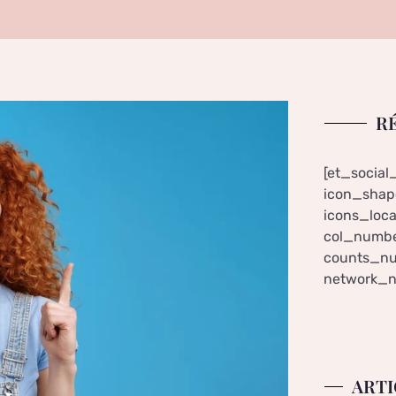
R
[et_social
icon_shape
icons_loca
col_numbe
counts_nu
network_n
ARTI