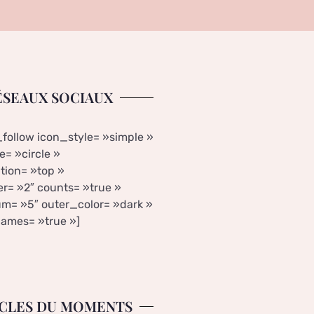
ÉSEAUX SOCIAUX
_follow icon_style= »simple »
= »circle »
tion= »top »
r= »2″ counts= »true »
m= »5″ outer_color= »dark »
ames= »true »]
CLES DU MOMENTS