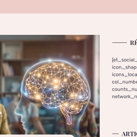
R
[et_social
icon_shape
icons_loca
col_numbe
counts_nu
network_n
ARTI