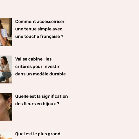
Comment accessoiriser
une tenue simple avec
une touche française ?
Valise cabine : les
critères pour investir
dans un modèle durable
Quelle est la signification
des fleurs en bijoux ?
Quel est le plus grand