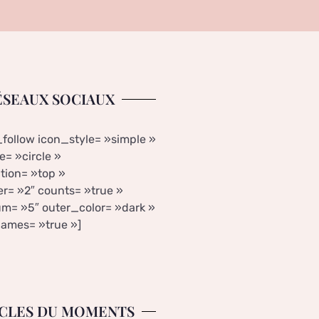
ÉSEAUX SOCIAUX
_follow icon_style= »simple »
= »circle »
tion= »top »
r= »2″ counts= »true »
m= »5″ outer_color= »dark »
ames= »true »]
CLES DU MOMENTS