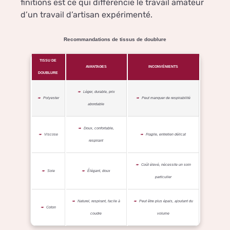
finitions est ce qui différencie le travail amateur
d’un travail d’artisan expérimenté.
Recommandations de tissus de doublure
TISSU DE
AVANTAGES
INCONVÉNIENTS
DOUBLURE
Léger, durable, prix
Polyester
Peut manquer de respirabilité
abordable
Doux, confortable,
Viscose
Fragile, entretien délicat
respirant
Coût élevé, nécessite un soin
Soie
Élégant, doux
particulier
Naturel, respirant, facile à
Peut être plus épais, ajoutant du
Coton
coudre
volume