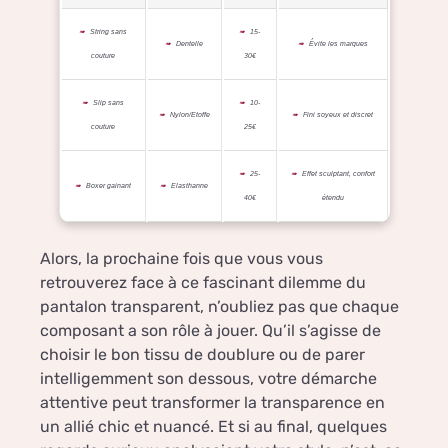
String sans
15-
Dentelle
Évite les marques
couture
30€
Slip sans
10-
Nylon/Etoffe
Fini soyeux et discret
couture
25€
25-
Effet sculptant, confort
Boxer gainant
Elasthanne
40€
étendu
Alors, la prochaine fois que vous vous
retrouverez face à ce fascinant dilemme du
pantalon transparent, n’oubliez pas que chaque
composant a son rôle à jouer. Qu’il s’agisse de
choisir le bon tissu de doublure ou de parer
intelligemment son dessous, votre démarche
attentive peut transformer la transparence en
un allié chic et nuancé. Et si au final, quelques