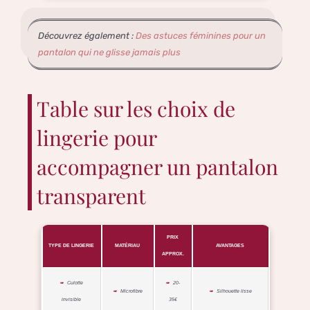
Découvrez également :
Des astuces féminines pour un
pantalon qui ne glisse jamais plus
Table sur les choix de
lingerie pour
accompagner un pantalon
transparent
PRIX
TYPE DE LINGERIE
MATÉRIAU
AVANTAGES
APPROX.
Culotte
20-
Microfibre
Silhouette lisse
invisible
35€