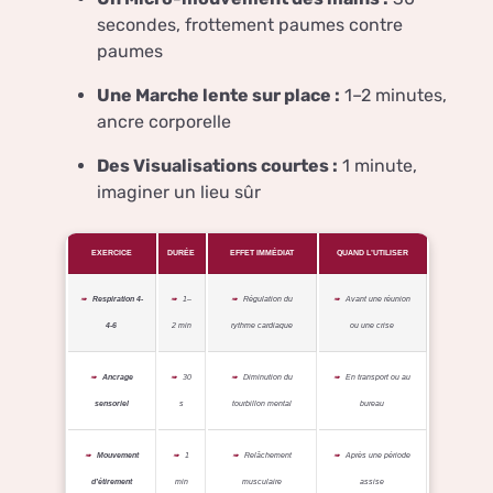
secondes, frottement paumes contre
paumes
Une Marche lente sur place :
1–2 minutes,
ancre corporelle
Des Visualisations courtes :
1 minute,
imaginer un lieu sûr
EXERCICE
DURÉE
EFFET IMMÉDIAT
QUAND L’UTILISER
Respiration 4-
1–
Régulation du
Avant une réunion
4-6
2 min
rythme cardiaque
ou une crise
Ancrage
30
Diminution du
En transport ou au
sensoriel
s
tourbillon mental
bureau
Mouvement
1
Relâchement
Après une période
d’étirement
min
musculaire
assise