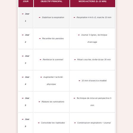
JOUR
OBJECTIF PRINCIPAL
MICRO-ACTIONS (5–15 MIN)
Jour
Stabiliser la respiration
Respiration 4-4-6 x3, marche 10 min
1
Jour
Journal 3 lignes, technique
Recentrer les pensées
2
d’ancrage
Jour
Renforcer le sommeil
Rituel coucher, éviter écran 30 min
3
Jour
Augmenter l’activité
10 min d’exercice modéré
4
physique
Jour
Technique de mise en perspective 5
Réduire les ruminations
5
min
Jour
Consolider les habitudes
Combinaison respirations + journal
6