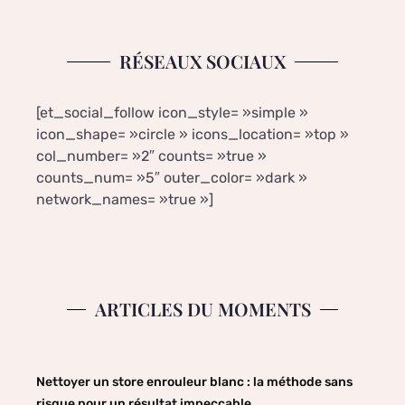
RÉSEAUX SOCIAUX
[et_social_follow icon_style= »simple »
icon_shape= »circle » icons_location= »top »
col_number= »2″ counts= »true »
counts_num= »5″ outer_color= »dark »
network_names= »true »]
ARTICLES DU MOMENTS
Nettoyer un store enrouleur blanc : la méthode sans
risque pour un résultat impeccable