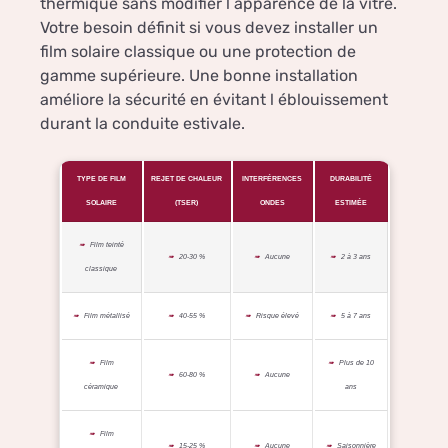
thermique sans modifier l apparence de la vitre.
Votre besoin définit si vous devez installer un
film solaire classique ou une protection de
gamme supérieure. Une bonne installation
améliore la sécurité en évitant l éblouissement
durant la conduite estivale.
TYPE DE FILM
REJET DE CHALEUR
INTERFÉRENCES
DURABILITÉ
SOLAIRE
(TSER)
ONDES
ESTIMÉE
Film teinté
20-30 %
Aucune
2 à 3 ans
classique
Film métallisé
40-55 %
Risque élevé
5 à 7 ans
Film
Plus de 10
60-80 %
Aucune
céramique
ans
Film
15-25 %
Aucune
Saisonnière