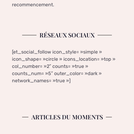
recommencement.
RÉSEAUX SOCIAUX
[et_social_follow icon_style= »simple »
icon_shape= »circle » icons_location= »top »
col_number= »2″ counts= »true »
counts_num= »5″ outer_color= »dark »
network_names= »true »]
ARTICLES DU MOMENTS