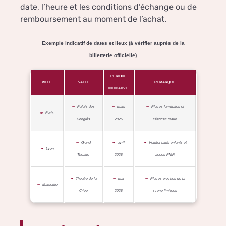
date, l’heure et les conditions d’échange ou de
remboursement au moment de l’achat.
Exemple indicatif de dates et lieux (à vérifier auprès de la
billetterie officielle)
PÉRIODE
VILLE
SALLE
REMARQUE
INDICATIVE
Palais des
mars
Places familiales et
Paris
Congrès
2026
séances matin
Grand
avril
Vérifier tarifs enfants et
Lyon
Théâtre
2026
accès PMR
Théâtre de la
mai
Places proches de la
Marseille
Criée
2026
scène limitées