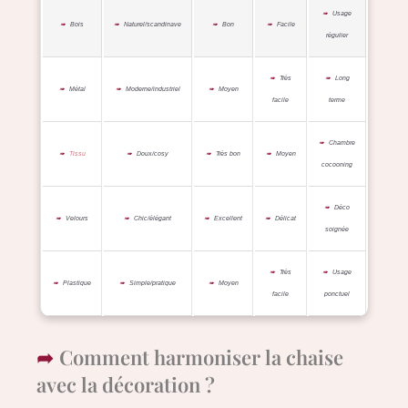
Usage
Bois
Naturel/scandinave
Bon
Facile
régulier
Très
Long
Métal
Moderne/industriel
Moyen
facile
terme
Chambre
Tissu
Doux/cosy
Très bon
Moyen
cocooning
Déco
Velours
Chic/élégant
Excellent
Délicat
soignée
Très
Usage
Plastique
Simple/pratique
Moyen
facile
ponctuel
Comment harmoniser la chaise
avec la décoration ?