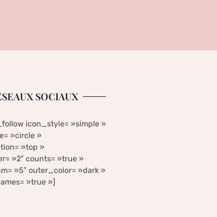
ÉSEAUX SOCIAUX
_follow icon_style= »simple »
= »circle »
tion= »top »
r= »2″ counts= »true »
m= »5″ outer_color= »dark »
ames= »true »]