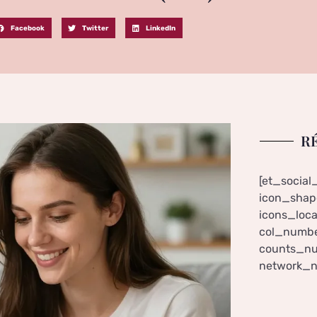
Facebook
Twitter
LinkedIn
R
[et_social
icon_shape
icons_loca
col_numbe
counts_nu
network_n