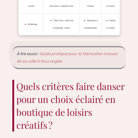
créatif
pinceaux, supports bois
niveau
à moyen
Pâte Fimo, outils de
Débutant à
Faible
Modelage
modelage, vernis
expérimenté
à moyen
À lire aussi :
Guide pratique pour la fabrication maison
de sa colle à faux ongles
Quels critères faire danser
pour un choix éclairé en
boutique de loisirs
créatifs ?