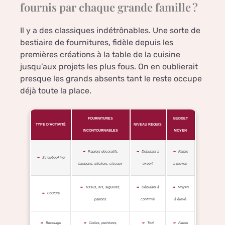
fournis par chaque grande famille ?
Il y a des classiques indétrônables. Une sorte de
bestiaire de fournitures, fidèle depuis les
premières créations à la table de la cuisine
jusqu’aux projets les plus fous. On en oublierait
presque les grands absents tant le reste occupe
déjà toute la place.
FOURNITURES
BUDGET
TYPE D’ACTIVITÉ
NIVEAU REQUIS
INCONTOURNABLES
MOYEN
Papiers décoratifs,
Débutant à
Faible
Scrapbooking
tampons, stickers, ciseaux
expert
à moyen
Tissus, fils, aiguilles,
Débutant à
Moyen
Couture
patrons
confirmé
à élevé
Bricolage
Colles, peintures,
Tout
Faible