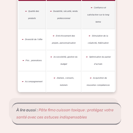
Confiance et
Qualité des
Durabilité, sécurité, rendu
satisfaction sur le long
produits
professionnel
terme
Enrichissement des
Stimulation de la
Diversité de l’offre
projets, personnalisation
créativité, fidélisation
Accessibilité, gestion du
Optimisation du panier
Prix , promotions
budget
d’achats
Ateliers, conseils,
Acquisition de
Accompagnement
tutoriels
nouvelles compétences
À lire aussi :
Pâte fimo cuisson toxique : protégez votre
santé avec ces astuces indispensables