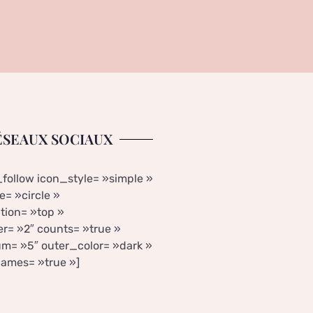
ÉSEAUX SOCIAUX
_follow icon_style= »simple »
= »circle »
tion= »top »
r= »2″ counts= »true »
m= »5″ outer_color= »dark »
ames= »true »]