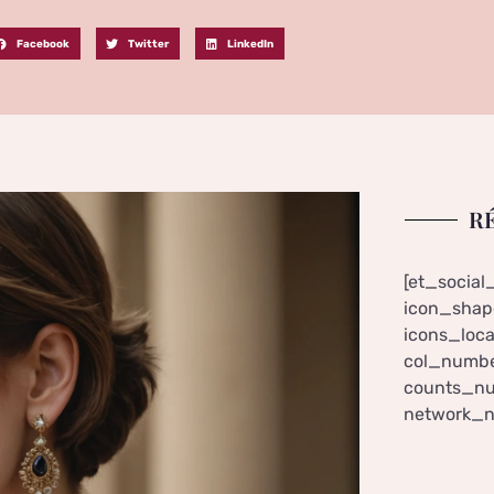
Facebook
Twitter
LinkedIn
R
[et_social
icon_shape
icons_loca
col_numbe
counts_nu
network_n