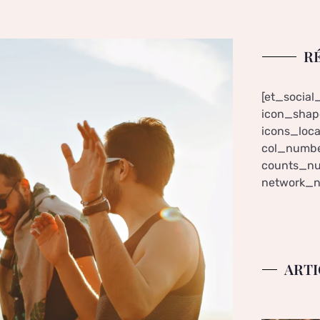
R
[et_social
icon_shape
icons_loca
col_numbe
counts_nu
network_n
ARTI