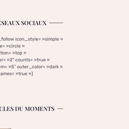
ÉSEAUX SOCIAUX
_follow icon_style= »simple »
= »circle »
tion= »top »
r= »2″ counts= »true »
m= »5″ outer_color= »dark »
ames= »true »]
CLES DU MOMENTS