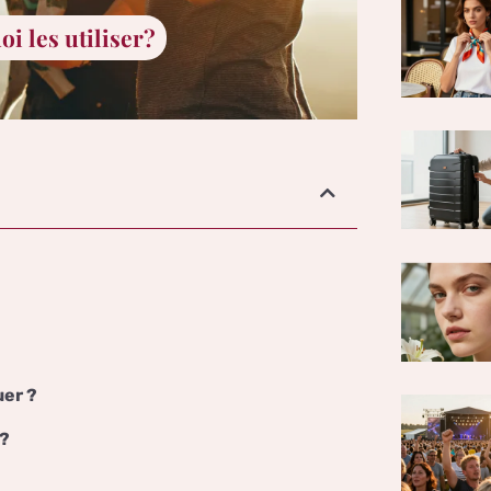
i les utiliser?
uer ?
 ?