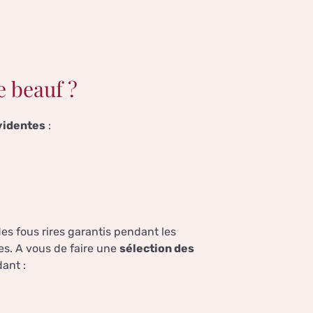
e beauf ?
videntes
:
des fous rires garantis pendant les
es. A vous de faire une
sélection des
ant :