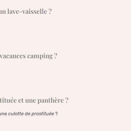
un lave-vaisselle ?
e vacances camping ?
tituée et une panthère ?
 une
culotte de prostituée
?