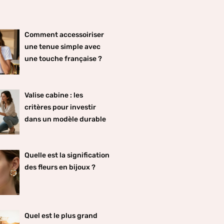
Comment accessoiriser
une tenue simple avec
une touche française ?
Valise cabine : les
critères pour investir
dans un modèle durable
Quelle est la signification
des fleurs en bijoux ?
Quel est le plus grand