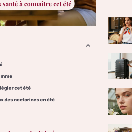
s santé à connaître cet été
té
 femme
légier cet été
x des nectarines en été