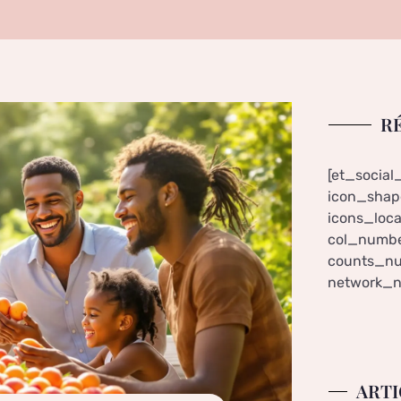
R
[et_social
icon_shape
icons_loca
col_numbe
counts_nu
network_n
ARTI