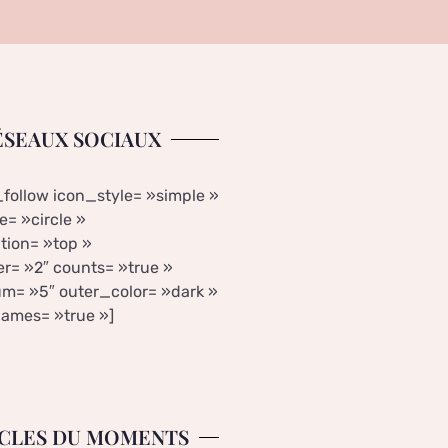
ÉSEAUX SOCIAUX
_follow icon_style= »simple »
= »circle »
tion= »top »
r= »2″ counts= »true »
m= »5″ outer_color= »dark »
ames= »true »]
CLES DU MOMENTS