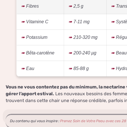
Fibres
2,5 g
Transi
Vitamine C
7-11 mg
Systè
Potassium
210-320 mg
Régul
Bêta-carotène
200-240 µg
Beaut
Eau
85-88 g
Hydra
Vous ne vous contentez pas du minimum, la nectarine 
gérer l’apport estival.
Les nouveaux besoins des femmes l
trouvent dans cette chair une réponse crédible, parfois i
Du contenu qui vous inspire :
Prenez Soin de Votre Peau avec ces 2