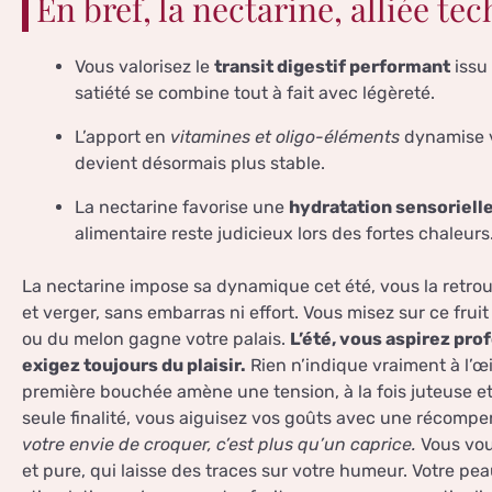
En bref, la nectarine, alliée tec
Vous valorisez le
transit digestif performant
issu 
satiété se combine tout à fait avec légèreté.
L’apport en
vitamines et oligo-éléments
dynamise v
devient désormais plus stable.
La nectarine favorise une
hydratation sensoriell
alimentaire reste judicieux lors des fortes chaleurs
La nectarine impose sa dynamique cet été, vous la retrou
et verger, sans embarras ni effort. Vous misez sur ce frui
ou du melon gagne votre palais.
L’été, vous aspirez pro
exigez toujours du plaisir.
Rien n’indique vraiment à l’œil
première bouchée amène une tension, à la fois juteuse et i
seule finalité, vous aiguisez vos goûts avec une récomp
votre envie de croquer, c’est plus qu’un caprice.
Vous vou
et pure, qui laisse des traces sur votre humeur. Votre pea