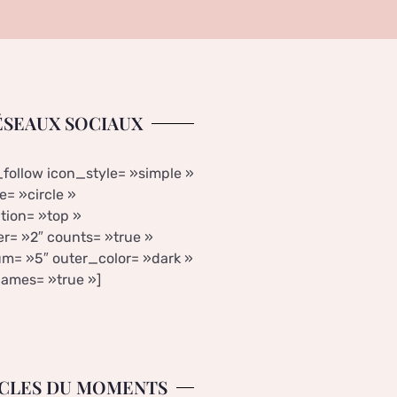
ÉSEAUX SOCIAUX
_follow icon_style= »simple »
= »circle »
tion= »top »
r= »2″ counts= »true »
m= »5″ outer_color= »dark »
ames= »true »]
CLES DU MOMENTS