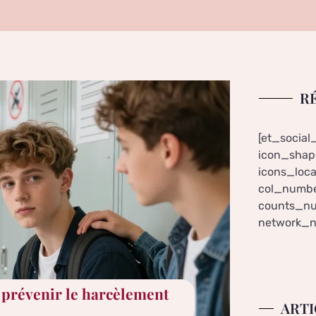
R
[et_social
icon_shape
icons_loca
col_numbe
counts_nu
network_n
t prévenir le harcèlement
ARTI